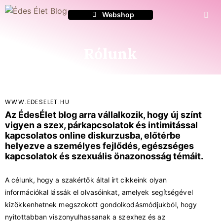
Webshop
Webshop
Rólunk
WWW.EDESELET.HU
Az ÉdesÉlet blog arra vállalkozik, hogy új színt
vigyen a szex, párkapcsolatok és intimitással
kapcsolatos online diskurzusba, előtérbe
helyezve a személyes fejlődés, egészséges
kapcsolatok és szexuális önazonosság témáit.
A célunk, hogy a szakértők által írt cikkeink olyan
információkal lássák el olvasóinkat, amelyek segítségével
kizökkenhetnek megszokott gondolkodásmódjukból, hogy
nyitottabban viszonyulhassanak a szexhez és az