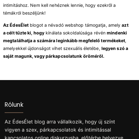
intimitáshoz. Nem kell nehéznek lennie, hogy ezekről a
témákról beszéljünk!
Az ÉdesÉlet
blogot a névadó webshop támogatja, amely
azt
a célt tűzte ki, hogy
kínálata sokoldalúsága révén
mindenki
megtalálhatja a számára leginkább megfelelő termékeket
,
amelyekkel újdonságot vihet szexuális életébe,
legyen szó a
saját magunk, vagy párkapcsolatunk öröméről.
Rólunk
Az ÉdesÉlet blog arra vállalkozik, hogy új színt
vigyen a szex, párkapcsolatok és intimitással
kapcsolatos online diskurzusba, előtérbe helyezve